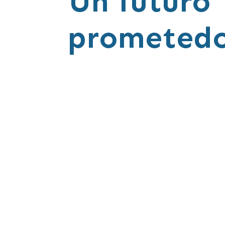
Un futuro
prometed