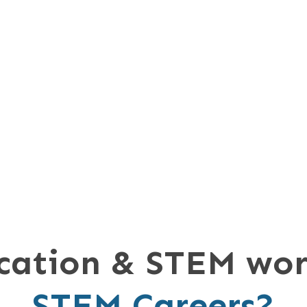
ation & STEM wor
STEM Careers?