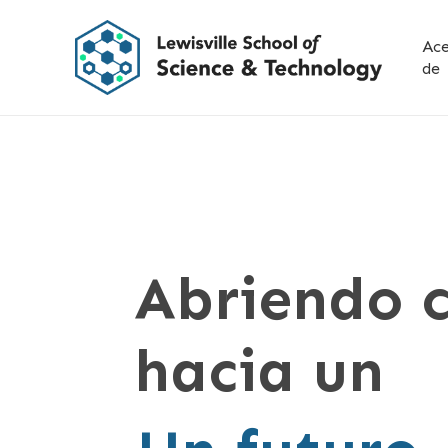
Ir
al
Ac
contenido
de
principal
Itinerarios PTECH y STEM
Abriendo 
hacia un