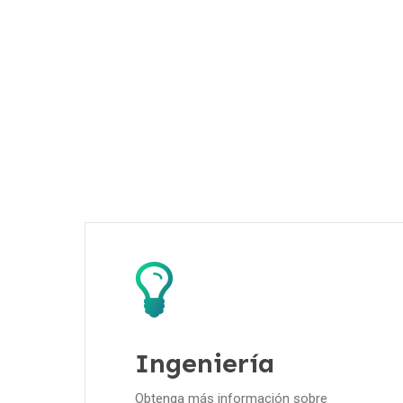
Característi
Pathways in Technology Early College High Schoo
school diploma and a credential and/or an assoc
Ingeniería
Obtenga más información sobre