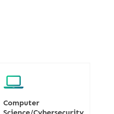
students an opportunity to receive both a high
and the provision of work-based education.
Computer
Science/Cybersecurity